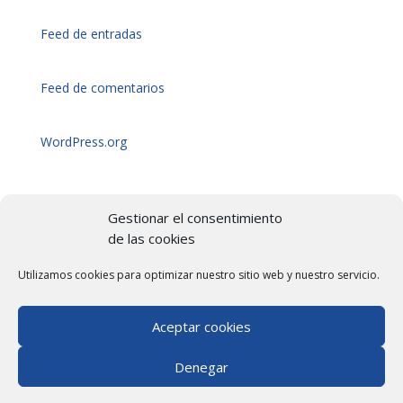
Feed de entradas
Feed de comentarios
WordPress.org
Gestionar el consentimiento
de las cookies
By
Copyright © 2026
Utilizamos cookies para optimizar nuestro sitio web y nuestro servicio.
anfora
TeknaBleu
+34 948 98 18 20
Aceptar cookies
+34 943090930
atencion.cliente@teknableu.com
Denegar
Aviso legal
Política de privacidad